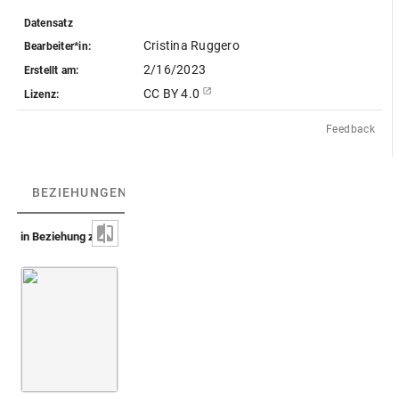
Datensatz
Cristina Ruggero
Bearbeiter*in:
2/16/2023
Erstellt am:
CC BY 4.0
Lizenz:
Feedback
BEZIEHUNGEN
(1)
BEZIEHUNGSGRAPH
in Beziehung zu
Mithras-Relief [teilweise verschollen]
Mithras tötet d