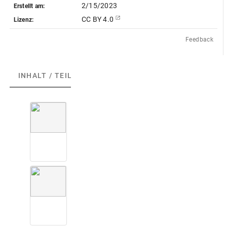
2/15/2023
Erstellt am:
CC BY 4.0
Lizenz:
Feedback
INHALT / TEILE
(52)
ABGEBILDETE ARTEFAKTE
(18
S
.
0
1
2
S
.
0
1
3