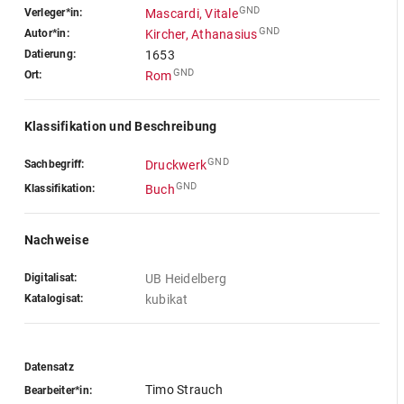
GND
Verleger*in:
Mascardi, Vitale
GND
Autor*in:
Kircher, Athanasius
Datierung:
1653
GND
Ort:
Rom
Klassifikation und Beschreibung
GND
Sachbegriff:
Druckwerk
GND
Klassifikation:
Buch
Nachweise
Digitalisat:
UB Heidelberg
Katalogisat:
kubikat
Datensatz
Timo Strauch
Bearbeiter*in: