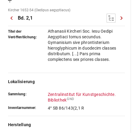
Kircher 1652-54 (Oedipus aegyptiacus)
Bd. 2,1
Athanasii Kircheri Soc. Iesu Oedipi
Titel der
Aegyptiaci tomus secundus.
Veröffentlichung:
Gymanisium sive phrontisterium
hieroglyphicum in duodecim classes
distributum. [...] Pars prima
complectens sex priores classes.
Lokalisierung
Sammlung:
Zentralinstitut für Kunstgeschichte.
GND
Bibliothek
Inventarnummer:
4° SB 86/143(2,1 R
Herstellung