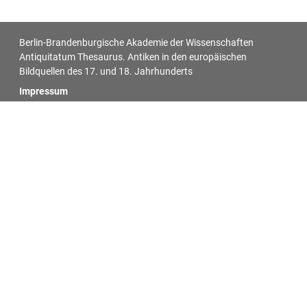
Berlin-Brandenburgische Akademie der Wissenschaften
Antiquitatum Thesaurus. Antiken in den europäischen
Bildquellen des 17. und 18. Jahrhunderts
Impressum
Datenschutz
Alle Objekt-Metadaten dieser Website können -
soweit nicht anders vermerkt - unter den Bedingungen der
Creative-Commons-Lizenz
CC BY 4.0
nachgenutzt werden.
Für alle Bilder auf dieser Website gelten die individuell bei jedem
Bild vermerkten Lizenzangaben.
Das Akademienvorhaben »Antiquitatum Thesaurus. Antiken in
den europäischen Bildquellen des 17. und 18. Jahrhunderts« ist
Teil des von Bund und Ländern geförderten
Akademienprogramms, das der Erhaltung, Sicherung und
Vergegenwärtigung unseres kulturellen Erbes dient. Koordiniert
wird das Programm von der
Union der Deutschen Akademien