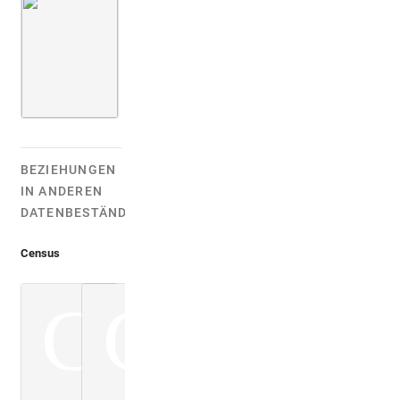
Montfaucon 1719 (L'antiquité, 1. Aufl.)
Bd. 1,1
Taf. 003
BEZIEHUNGEN
IN ANDEREN
DATENBESTÄNDEN:
Census
C
C