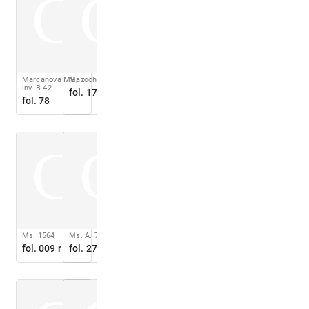
C
C
Marcanova MS,
Mazochius 1521
inv. B 42
fol. 171 v
fol. 78
C
C
Ms. 1564
Ms. A. 79.I
fol. 009 r
fol. 27 r