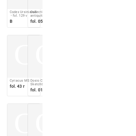
Codex Ursinianus
Collectio
fol. 129 v
antiquitatum
B
fol. 058 v
C
C
Cyriacus MS
Dosio Circle
Sketchbook
fol. 43 r
fol. 01 r
C
C