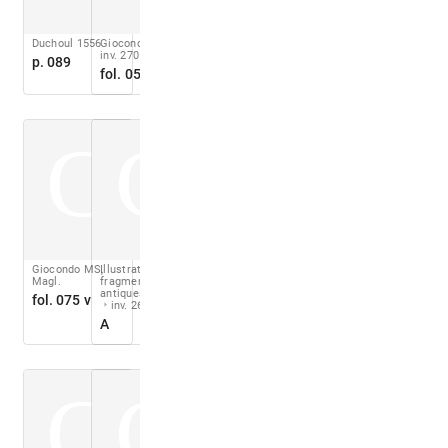
Duchoul 1556
Giocondo MS,
inv. 270
p. 089
fol. 058 r
C
C
Giocondo MS,
Illustration des
Magl.
fragmens
antiques
book 3
fol. 075 v
inv. 26452 r
A
C
C