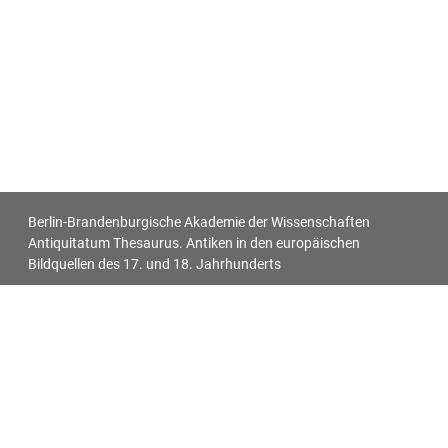
Berlin-Brandenburgische Akademie der Wissenschaften
Antiquitatum Thesaurus. Antiken in den europäischen
Bildquellen des 17. und 18. Jahrhunderts
Impressum
Datenschutz
Alle Objekt-Metadaten dieser Website können -
soweit nicht anders vermerkt - unter den Bedingungen der
Creative-Commons-Lizenz
CC BY 4.0
nachgenutzt werden.
Für alle Bilder auf dieser Website gelten die individuell bei jedem