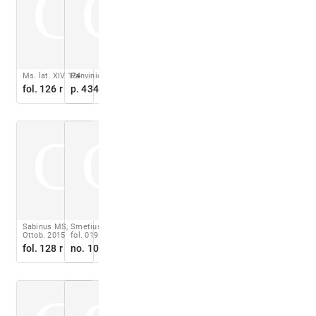
C
C
Ms. lat. XIV 124
Panvinio 1558
fol. 126 r
p. 434
C
C
Sabinus MS,
Smetius 1588
Ottob. 2015
fol. 019 v
fol. 128 r
no. 10