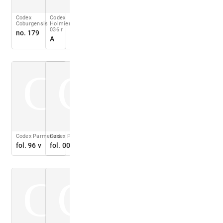
Codex
Codex
Coburgensis
Holmiensis
fol.
036 r
no. 179
A
C
C
Codex Parmensis
Codex Pighianus
fol. 96 v
fol. 008 r
C
C