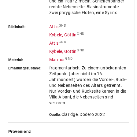
und ein Paar Zimbeln; Schleifenbänder
rechte Nebenseite: Blasinstrumente,
zwei phrygische Flöten, eine Syrinx
GND
Attis
Bildinhalt:
GND
Kybele, Göttin
GND
Attis
GND
Kybele, Göttin
GND
Marmor
Material:
fragmentarisch; Zu einem unbekannten
Erhaltungszustand:
Zeitpunkt (aber nicht im 16.
Jahrhundert) wurden die Vorder-, Rück-
und Nebenseiten des Altars getrennt.
Nur Vorder- und Rückseite kamen in die
Villa Albani, die Nebenseiten sind
verloren.
Claridge, Dodero 2022
Quelle:
Provenienz