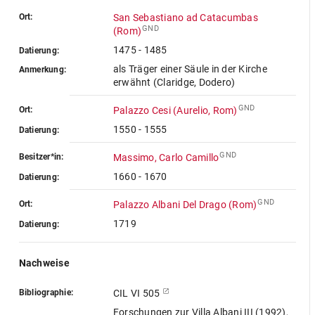
Ort:
San Sebastiano ad Catacumbas
GND
(Rom)
1475 - 1485
Datierung:
als Träger einer Säule in der Kirche
Anmerkung:
erwähnt (Claridge, Dodero)
GND
Ort:
Palazzo Cesi (Aurelio, Rom)
1550 - 1555
Datierung:
GND
Besitzer*in:
Massimo, Carlo Camillo
1660 - 1670
Datierung:
GND
Ort:
Palazzo Albani Del Drago (Rom)
1719
Datierung:
Nachweise
Bibliographie:
CIL VI 505
Forschungen zur Villa Albani III (1992),