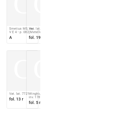
C
C
Smetius MS, inv.
Vat. lat. 6038
V E 4
p. 082
(Metellus MS)
A
fol. 19 v
C
C
Vat. lat. 7721
Winghius MS (2),
inv. 17873
fol. 13 r
fol. 5 r