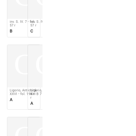
inv. S. IV. 7
fol.
inv. S. IV. 7
fol.
57 r
57 r
B
C
C
C
Ligorio, Antichità
Ligorio, BNN, Ms
XXVI
fol. 196 r
XIII B 7
fol. 029
r
A
A