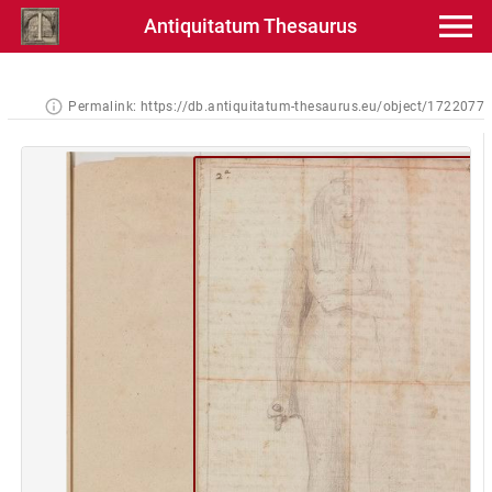
Antiquitatum Thesaurus
Permalink:
https://db.antiquitatum-thesaurus.eu/object/1722077