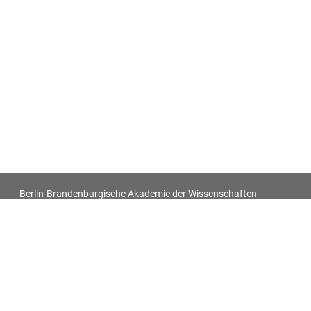
Berlin-Brandenburgische Akademie der Wissenschaften
Antiquitatum Thesaurus. Antiken in den europäischen
Bildquellen des 17. und 18. Jahrhunderts
Impressum
Datenschutz
Alle Objekt-Metadaten dieser Website können -
soweit nicht anders vermerkt - unter den Bedingungen der