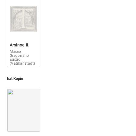
Arsinoe II.
Museo
Gregoriano
Egizio
(Vatikanstadt)
hat Kopie
Montfaucon 1719 (L'antiquité, 1. Aufl.)
Bd. 2,2
1. Buch