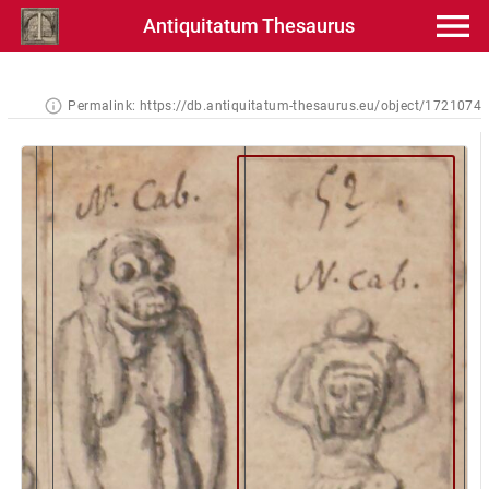
Antiquitatum Thesaurus
Permalink:
https://db.antiquitatum-thesaurus.eu/object/1721074