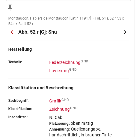
Montfaucon, Papiers de Montfaucon [Latin 11917]
Fol. 51 r, 52 r, 53 r,
54 r
Blatt 52 r
Abb. 52 r [G]: Shu
Herstellung
GND
Technik:
Federzeichnung
GND
Lavierung
Klassifikation und Beschreibung
GND
Sachbegriff:
Grafik
GND
Klassifikation:
Zeichnung
Inschriften:
N. Cab.
oben mittig
Platzierung:
Quellenangabe,
Anmerkung:
handschriftlich, in brauner Tinte