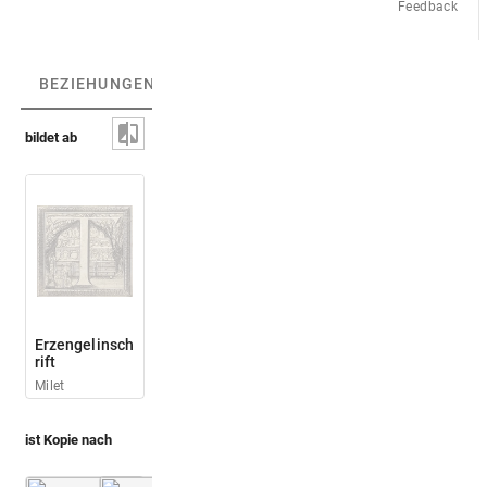
Feedback
BEZIEHUNGEN
(4)
BEZIEHUNGSGRAPH
bildet ab
Erzengelinsch
rift
Milet
ist Kopie nach
Spon, Wheler 1678 (Voyage)
Spon, Wheler 1678 (Voyage)
Bd. 3
S. 153
Bd. 3
S. 153