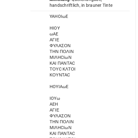
handschriftlich, in brauner Tinte
YAHOIωE
HIOY
ωAE
ΑΓΙΕ
ΦΥΛΑΣΟΝ
ΤΗΝ ΠΟΛΙΝ
ΜΙΛΗCΙωΝ
ΚΑΙ ΠΑΝΤΑC
ΤΟΥC ΚΛΤΟΙ
ΚΟΥΝΤΑC
HOYIAωE
IOYω
AEH
ΑΓΙΕ
ΦΥΛΑΣΟΝ
ΤΗΝ ΠΟΛΙΝ
ΜΙΛΗCΙωΝ
ΚΑΙ ΠΑΝΤΑC