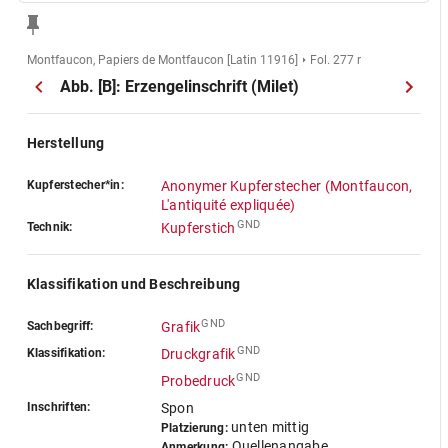
Montfaucon, Papiers de Montfaucon [Latin 11916]
Fol. 277 r
Abb. [B]: Erzengelinschrift (Milet)
Herstellung
Kupferstecher*in:
Anonymer Kupferstecher (Montfaucon,
L'antiquité expliquée)
GND
Technik:
Kupferstich
Klassifikation und Beschreibung
GND
Sachbegriff:
Grafik
GND
Klassifikation:
Druckgrafik
GND
Probedruck
Inschriften:
Spon
unten mittig
Platzierung:
Quellenangabe,
Anmerkung: