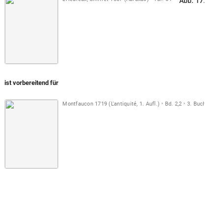
Abb. 17: Phö
ist vorbereitend für
Montfaucon 1719 (L'antiquité, 1. Aufl.)
Bd. 2,2
3. Buch
Taf