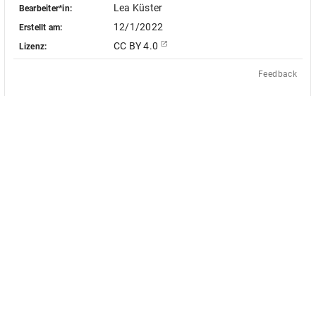
Lea Küster
Bearbeiter*in:
12/1/2022
Erstellt am:
CC BY 4.0
Lizenz:
Feedback
Das Akademienvorhaben »Antiquit
le Objekt-Metadaten dieser
europäischen Bildquellen des 17. u
 - soweit nicht anders vermerkt -