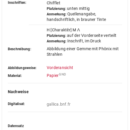
Inschriften:
Chifflet
unten mittig
Platzierung:
Quellenangabe,
Anmerkung:
handschriftlich, in brauner Tinte
H [Charaktêr] M Λ
auf der Vorderseite verteilt
Platzierung:
Inschrift, im Druck
Anmerkung:
Abbildung einer Gemme mit Phönix mit
Beschreibung:
Strahlen
Vorderansicht
Abbildungsweise:
GND
Papier
Material:
Nachweise
Digitalisat:
gallica.bnf.fr
Datensatz