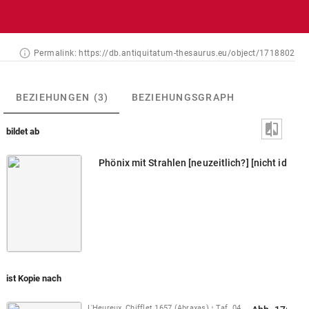
Permalink:
https://db.antiquitatum-thesaurus.eu/object/1718802
BEZIEHUNGEN
(3)
BEZIEHUNGSGRAPH
bildet ab
Phönix mit Strahlen [neuzeitlich?] [nicht identifi
ist Kopie nach
L'Heureux, Chifflet 1657 (Abraxas)
Taf. 04