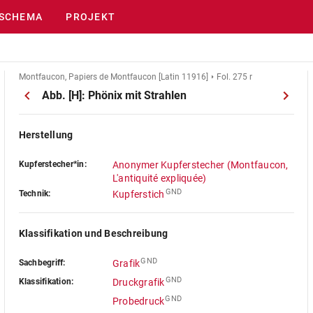
SCHEMA
PROJEKT
Montfaucon, Papiers de Montfaucon [Latin 11916]
Fol. 275 r
Abb. [H]: Phönix mit Strahlen
Herstellung
Kupferstecher*in:
Anonymer Kupferstecher (Montfaucon,
L'antiquité expliquée)
GND
Technik:
Kupferstich
Klassifikation und Beschreibung
GND
Sachbegriff:
Grafik
GND
Klassifikation:
Druckgrafik
GND
Probedruck