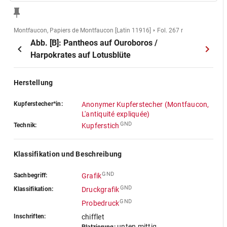
Montfaucon, Papiers de Montfaucon [Latin 11916]
Fol. 267 r
Abb. [B]: Pantheos auf Ouroboros /
Harpokrates auf Lotusblüte
Herstellung
Kupferstecher*in:
Anonymer Kupferstecher (Montfaucon,
L'antiquité expliquée)
GND
Technik:
Kupferstich
Klassifikation und Beschreibung
GND
Sachbegriff:
Grafik
GND
Klassifikation:
Druckgrafik
GND
Probedruck
Inschriften:
chifflet
unten mittig