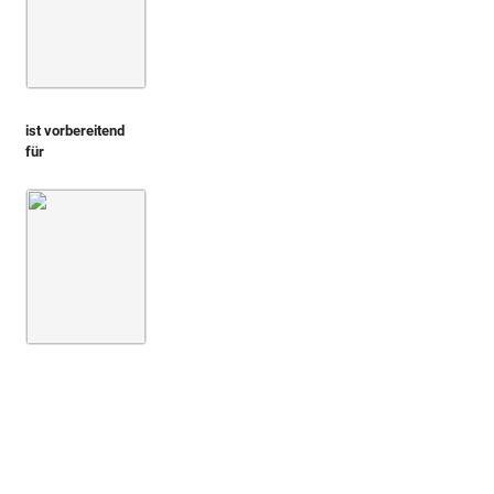
ist vorbereitend
für
Montfaucon 1719 (L'antiquité, 1. Aufl.)
Bd. 2,2
3. Buch