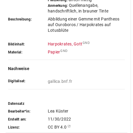
Platzierung:
Quellenangabe,
Anmerkung:
handschriftlich, in brauner Tinte
Abbildung einer Gemme mit Pantheos
Beschreibung:
auf Ouroboros / Harpokrates auf
Lotusblüte
GND
Harpokrates, Gott
Bildinhalt:
GND
Papier
Material:
Nachweise
Digitalisat:
gallica.bnf.fr
Datensatz
Lea Küster
Bearbeiter*in:
11/30/2022
Erstellt am:
CC BY 4.0
Lizenz: