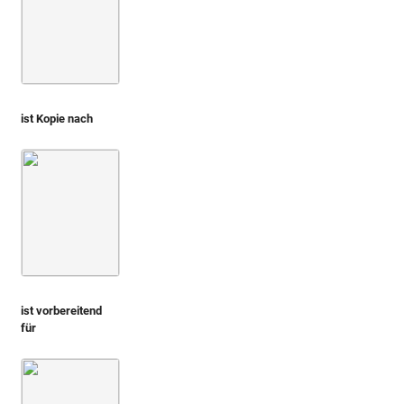
ist Kopie nach
Montfaucon, Papiers de Montfaucon [Latin 11916]
Fol. 25
ist vorbereitend
für
Montfaucon 1719 (L'antiquité, 1. Aufl.)
Bd. 2,2
3. Buch