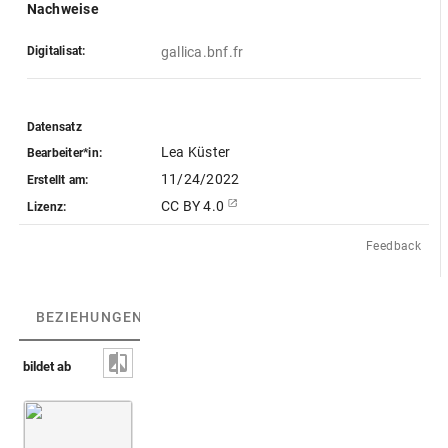
Nachweise
Digitalisat:
gallica.bnf.fr
Datensatz
Lea Küster
Bearbeiter*in:
11/24/2022
Erstellt am:
CC BY 4.0
Lizenz:
Feedback
BEZIEHUNGEN
(3)
BEZIEHUNGSGRAPH
bildet ab
Löwenköpfiger Gott Jaldabaoth (CBd-2926)