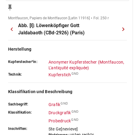
Montfaucon, Papiers de Montfaucon [Latin 11916]
Fol. 250 r
Abb. [I]: Löwenköpfiger Gott
Jaldabaoth (CBd-2926) (Paris)
Herstellung
Kupferstecher*in:
Anonymer Kupferstecher (Montfaucon,
L'antiquité expliquée)
GND
Technik:
Kupferstich
Klassifikation und Beschreibung
GND
Sachbegriff:
Grafik
GND
Klassifikation:
Druckgrafik
GND
Probedruck
Inschriften:
Ste Ge[nevieve]
unten rechts