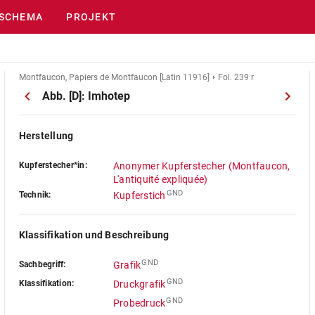
SCHEMA
PROJEKT
Montfaucon, Papiers de Montfaucon [Latin 11916]
Fol. 239 r
Abb. [D]: Imhotep
Herstellung
Kupferstecher*in:
Anonymer Kupferstecher (Montfaucon,
L'antiquité expliquée)
GND
Technik:
Kupferstich
Klassifikation und Beschreibung
GND
Sachbegriff:
Grafik
GND
Klassifikation:
Druckgrafik
GND
Probedruck