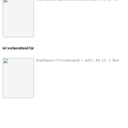
ist vorbereitend für
Montfaucon 1719 (L'antiquité, 1. Aufl.)
Bd. 2,2
2. Buch
Taf