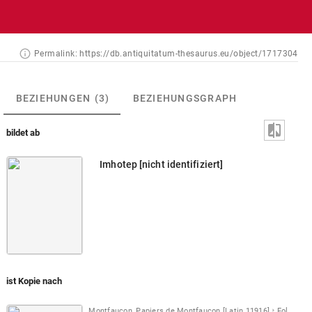
Permalink:
https://db.antiquitatum-thesaurus.eu/object/1717304
BEZIEHUNGEN
(3)
BEZIEHUNGSGRAPH
bildet ab
Imhotep [nicht identifiziert]
ist Kopie nach
Montfaucon, Papiers de Montfaucon [Latin 11916]
Fol. 241 r