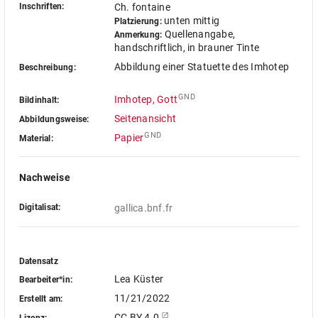
Inschriften:
Ch. fontaine
unten mittig
Platzierung:
Quellenangabe,
Anmerkung:
handschriftlich, in brauner Tinte
Abbildung einer Statuette des Imhotep
Beschreibung:
GND
Imhotep, Gott
Bildinhalt:
Seitenansicht
Abbildungsweise:
GND
Papier
Material:
Nachweise
Digitalisat:
gallica.bnf.fr
Datensatz
Lea Küster
Bearbeiter*in:
11/21/2022
Erstellt am:
CC BY 4.0
Lizenz: