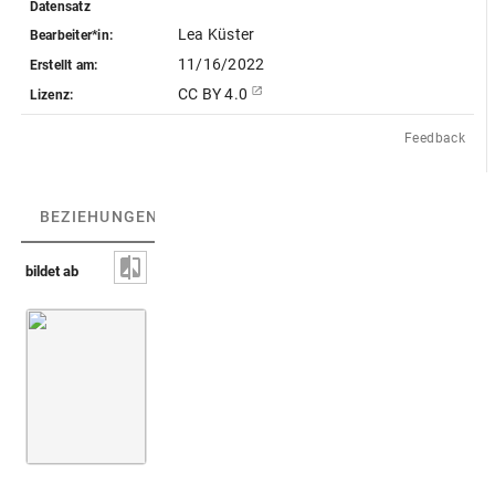
Datensatz
Lea Küster
Bearbeiter*in:
11/16/2022
Erstellt am:
CC BY 4.0
Lizenz:
Feedback
BEZIEHUNGEN
(3)
BEZIEHUNGSGRAPH
bildet ab
Apis-Stier [verloren]