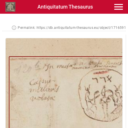
Antiquitatum Thesaurus
Permalink:
https://db.antiquitatum-thesaurus.eu/object/1716591