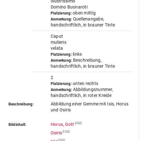
Illustrissimo
Domino Buonaroti
oben mittig
Platzierung:
Quellenangabe,
Anmerkung:
handschriftlich, in brauner Tinte
Caput
mulieris
velata
links
Platzierung:
Beschreibung,
Anmerkung:
handschriftlich, in brauner Tinte
2
unten rechts
Platzierung:
Abbildungsnummer,
Anmerkung:
handschriftlich, in roter Kreide
Abbildung einer Gemme mit Isis, Horus
Beschreibung:
und Osiris
GND
Horus, Gott
Bildinhalt:
GND
Osiris
GND