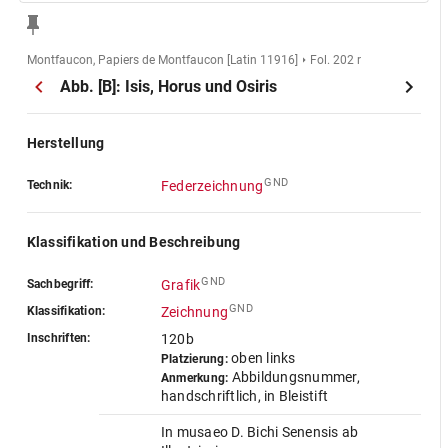
Montfaucon, Papiers de Montfaucon [Latin 11916]
Fol. 202 r
Abb. [B]: Isis, Horus und Osiris
Herstellung
GND
Technik:
Federzeichnung
Klassifikation und Beschreibung
GND
Sachbegriff:
Grafik
GND
Klassifikation:
Zeichnung
Inschriften:
120b
oben links
Platzierung:
Abbildungsnummer,
Anmerkung:
handschriftlich, in Bleistift
In musaeo D. Bichi Senensis ab