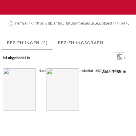
Permalink:
https://db.antiquitatum-thesaurus.eu/object/1716470
BEZIEHUNGEN
(2)
BEZIEHUNGSGRAPH
ist abgebildet in
Nardi 1647 (De rerum natura)
Kircher 1652-54 (Oedipus aegypti
Taf. 3
Abb. 1: Mumiens