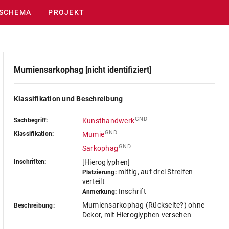
SCHEMA
PROJEKT
Mumiensarkophag [nicht identifiziert]
Klassifikation und Beschreibung
GND
Sachbegriff:
Kunsthandwerk
GND
Klassifikation:
Mumie
GND
Sarkophag
Inschriften:
[Hieroglyphen]
mittig, auf drei Streifen
Platzierung:
verteilt
Inschrift
Anmerkung:
Mumiensarkophag (Rückseite?) ohne
Beschreibung:
Dekor, mit Hieroglyphen versehen