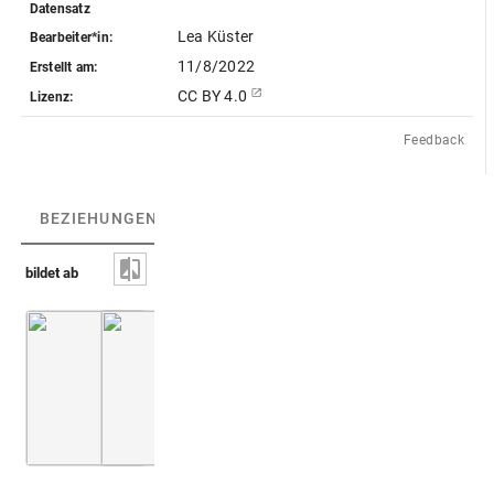
Datensatz
Lea Küster
Bearbeiter*in:
11/8/2022
Erstellt am:
CC BY 4.0
Lizenz:
Feedback
BEZIEHUNGEN
(4)
BEZIEHUNGSGRAPH
bildet ab
British
Bibliothèque
Hand des Sabazios
Hand des Sabazios
Museum.
Nationale de
Department
France.
of Greek
Département
and Roman
des
Antiquities
Monnaies,
Medailles et
Antiques