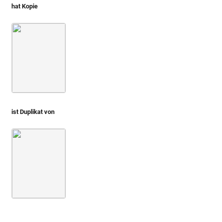
hat Kopie
Montfaucon, Papiers de Montfaucon [Latin 11916]
Fol. 23
ist Duplikat von
Du Molinet 1692 (Cabinet S.te Genevieve)
1. Teil
Taf. 09