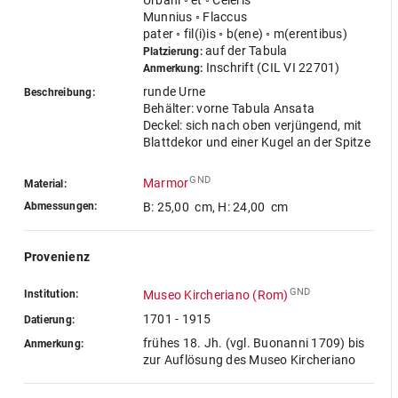
Urbani ◦ et ◦ Celeris
Munnius ◦ Flaccus
pater ◦ fil(i)is ◦ b(ene) ◦ m(erentibus)
auf der Tabula
Platzierung:
Inschrift (CIL VI 22701)
Anmerkung:
runde Urne
Beschreibung:
Behälter: vorne Tabula Ansata
Deckel: sich nach oben verjüngend, mit
Blattdekor und einer Kugel an der Spitze
GND
Marmor
Material:
Abmessungen:
B: 25,00 cm
,
H: 24,00 cm
Provenienz
GND
Institution:
Museo Kircheriano (Rom)
1701 - 1915
Datierung:
frühes 18. Jh. (vgl. Buonanni 1709) bis
Anmerkung:
zur Auflösung des Museo Kircheriano