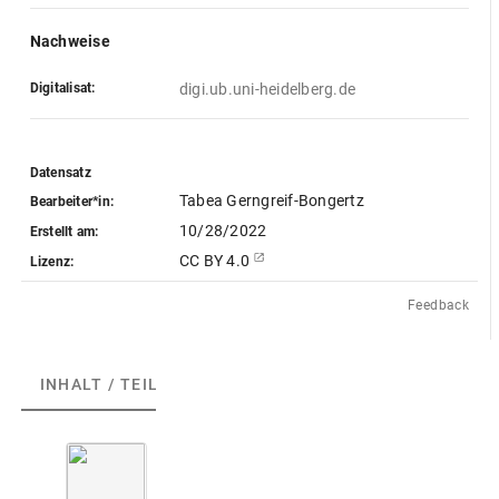
Nachweise
Digitalisat:
digi.ub.uni-heidelberg.de
Datensatz
Tabea Gerngreif-Bongertz
Bearbeiter*in:
10/28/2022
Erstellt am:
CC BY 4.0
Lizenz:
Feedback
INHALT / TEILE
(1)
ABGEBILDETE ARTEFAKTE
(1)
A
b