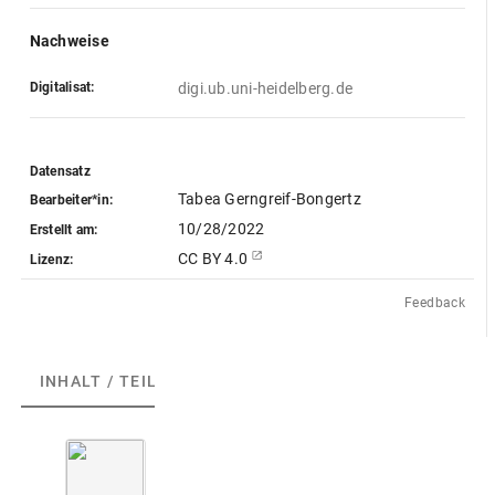
Nachweise
Digitalisat:
digi.ub.uni-heidelberg.de
Datensatz
Tabea Gerngreif-Bongertz
Bearbeiter*in:
10/28/2022
Erstellt am:
CC BY 4.0
Lizenz:
Feedback
INHALT / TEILE
(1)
A
b