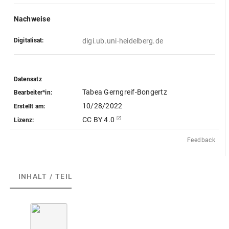
Nachweise
Digitalisat:
digi.ub.uni-heidelberg.de
Datensatz
Tabea Gerngreif-Bongertz
Bearbeiter*in:
10/28/2022
Erstellt am:
CC BY 4.0
Lizenz:
Feedback
INHALT / TEILE
(1)
ABGEBILDETE ARTEFAKTE
(1)
A
b