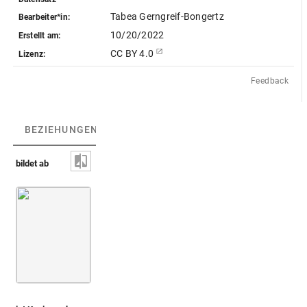
Tabea Gerngreif-Bongertz
Bearbeiter*in:
10/20/2022
Erstellt am:
CC BY 4.0
Lizenz:
Feedback
BEZIEHUNGEN
(2)
BEZIEHUNGSGRAPH
bildet ab
Me
Templo Mayor in Mexiko-Stadt [zerstört]
(S