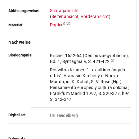
Schrägansicht
Abbildungsweise:
(
Seitenansicht
,
Vorderansicht
)
GND
Papier
Material:
Nachweise
Bibliographie:
Kircher 1652-54 (Oedipus aegyptiacus),
Bd. 1, Syntagma V, S. 421-422
Roswitha Kramer: “...ex ultimo ángulo
orbis”: Atanasio Kircher y el Nuevo
Mundo, in: K. Kohut, S. V. Rose (Hg.):
Pensamiento europeo y cultura colonial,
Frankfurt/Madrid 1997, S. 320-377, hier
S. 342-347
Digitalisat:
UB Heidelberg
Datensatz