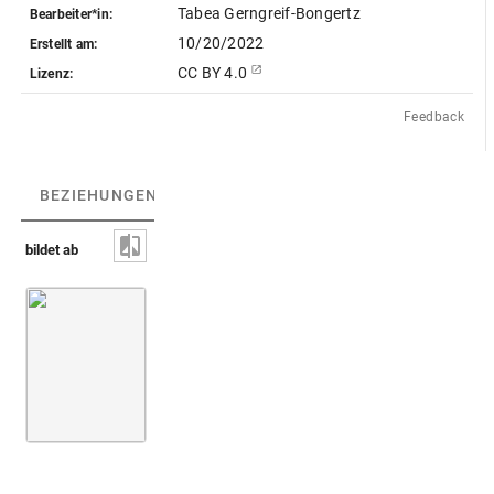
Tabea Gerngreif-Bongertz
Bearbeiter*in:
10/20/2022
Erstellt am:
CC BY 4.0
Lizenz:
Feedback
BEZIEHUNGEN
(1)
BEZIEHUNGSGRAPH
bildet ab
Dreiköpfige japanische Gottheit [nicht identif