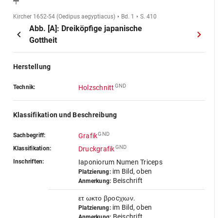
Kircher 1652-54 (Oedipus aegyptiacus)
Bd. 1
S. 410
Abb. [A]: Dreiköpfige japanische
Gottheit
Herstellung
GND
Technik:
Holzschnitt
Klassifikation und Beschreibung
GND
Sachbegriff:
Grafik
GND
Klassifikation:
Druckgrafik
Inschriften:
Iaponiorum Numen Triceps
im Bild, oben
Platzierung:
Beischrift
Anmerkung:
ετ ωκτο βροcχιων.
im Bild, oben
Platzierung:
Beischrift
Anmerkung: