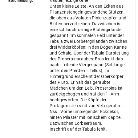
Kasten, eckige Urne
Beschreibung:
Unten kleine Leiste. An den Ecken aus
Pilanzenstengeln gewundene Stützen,
die oben aus Voluten Pinienzapfen und
Blüten hervortreiben. Dazwischen ist
eine schlauchförmige Blütengirlande
gespannt. Im schmalen Feld unter der
Tabula zwei Lorbeergirlanden zwischen
drei Widderköpfen; in den Bögen Kanne
und Schale. Über der Tabula Darste)lung
des Proserpinaraubes: Eros lenkt das
nach r. eilende Viergespann (Schlange
unter den Pferden = Tellus), im
Hintergrund erscheint der Oberkörper
des Pluto. Er hält das geraubte
Mädchen um den Leib. Proserpina ist
zurückgebogen und hat den 1. Arm
hochgeworfen. Die Köpfe der
Protagonisten sind von Vela gerahmt.
Nss.: Vorne umbiegender Eckdekor,
hinten Pilaster mit ionischem Kapitell.
Dazwischen Lorbeerbaum.
Inschrift auf der Tabula fehlt.