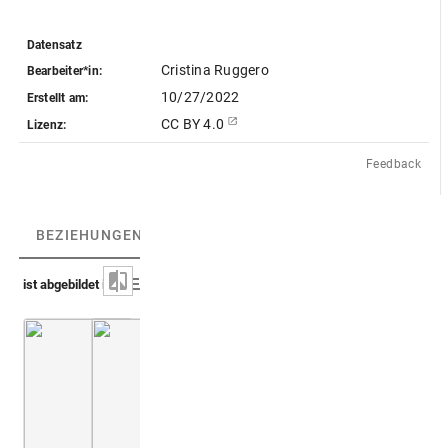
Datensatz
Cristina Ruggero
Bearbeiter*in:
10/27/2022
Erstellt am:
CC BY 4.0
Lizenz:
Feedback
BEZIEHUNGEN
(2)
BEZIEHUNGSGRAPH
ist abgebildet in
Buonanni 1709 (Musaeum Kircherianum)
Montfaucon 1719 (L'antiquité, 1. Aufl.)
Bd. 1,
Taf. 026: U