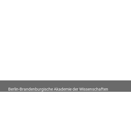
Berlin-Brandenburgische Akademie der Wissenschaften
Antiquitatum Thesaurus. Antiken in den europäischen
Bildquellen des 17. und 18. Jahrhunderts
Impressum
Datenschutz
Alle Objekt-Metadaten dieser Website können -