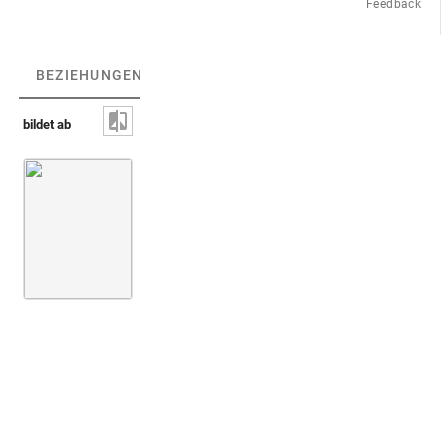
Feedback
BEZIEHUNGEN
(1)
BEZIEHUNGSGRAPH
bildet ab
Skarabäus [nicht identifiziert]