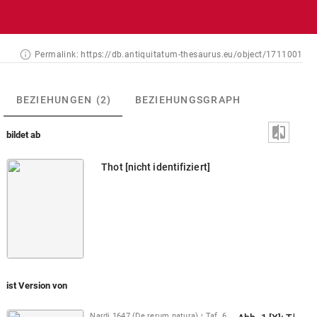
Permalink:
https://db.antiquitatum-thesaurus.eu/object/1711001
BEZIEHUNGEN
(2)
BEZIEHUNGSGRAPH
bildet ab
Thot [nicht identifiziert]
ist Version von
Nardi 1647 (De rerum natura)
Taf. 6