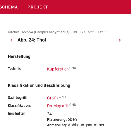
SCHEMA
PROJEKT
Kircher 1652-54 (Oedipus aegyptiacus)
Bd. 3
S. 522
Taf. 6
Abb. 24: Thot
Herstellung
GND
Technik:
Kupferstich
Klassifikation und Beschreibung
GND
Sachbegriff:
Grafik
GND
Klassifikation:
Druckgrafik
Inschriften:
24
oben
Platzierung:
Abbildungsnummer
Anmerkung: