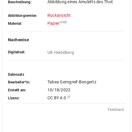
Abbildung eines Amuletts des Thot
Beschreibung:
Rückansicht
Abbildungsweise:
GND
Papier
Material:
Nachweise
Digitalisat:
UB Heidelberg
Datensatz
Tabea Gerngreif-Bongertz
Bearbeiter*in:
10/18/2022
Erstellt am:
CC BY 4.0
Lizenz:
Feedback