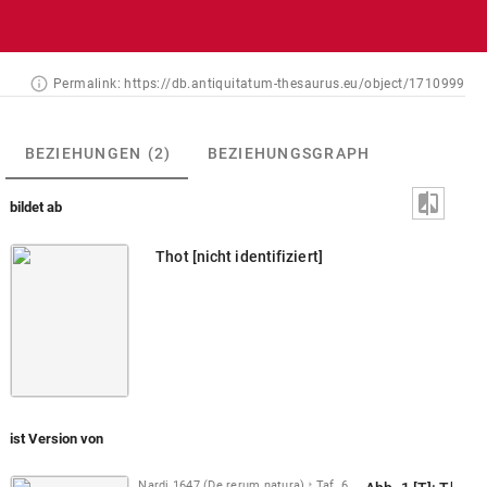
Permalink:
https://db.antiquitatum-thesaurus.eu/object/1710999
BEZIEHUNGEN
(2)
BEZIEHUNGSGRAPH
bildet ab
Thot [nicht identifiziert]
ist Version von
Nardi 1647 (De rerum natura)
Taf. 6