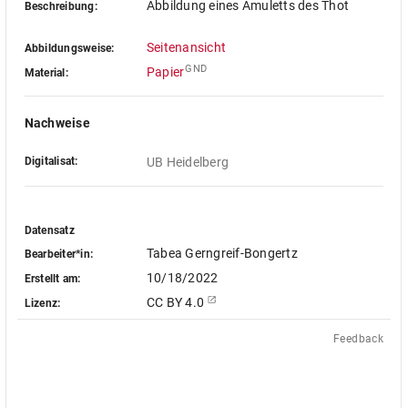
Abbildung eines Amuletts des Thot
Beschreibung:
Seitenansicht
Abbildungsweise:
GND
Papier
Material:
Nachweise
Digitalisat:
UB Heidelberg
Datensatz
Tabea Gerngreif-Bongertz
Bearbeiter*in:
10/18/2022
Erstellt am:
CC BY 4.0
Lizenz:
Feedback