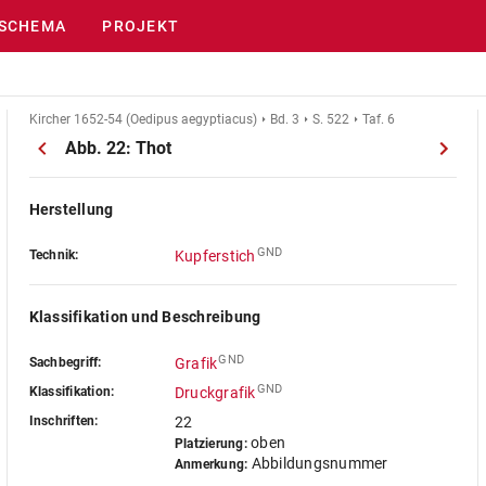
SCHEMA
PROJEKT
Kircher 1652-54 (Oedipus aegyptiacus)
Bd. 3
S. 522
Taf. 6
Abb. 22: Thot
Herstellung
GND
Technik:
Kupferstich
Klassifikation und Beschreibung
GND
Sachbegriff:
Grafik
GND
Klassifikation:
Druckgrafik
Inschriften:
22
oben
Platzierung:
Abbildungsnummer
Anmerkung: