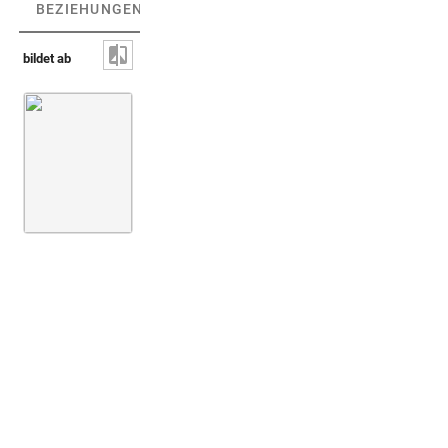
BEZIEHUNGEN
(1)
BEZIEHUNGSGRAPH
bildet ab
Herme [nicht identifiziert]