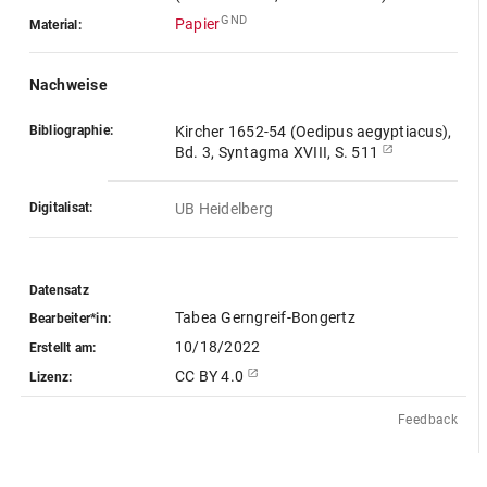
GND
Papier
Material:
Nachweise
Bibliographie:
Kircher 1652-54 (Oedipus aegyptiacus),
Bd. 3, Syntagma XVIII, S. 511
Digitalisat:
UB Heidelberg
Datensatz
Tabea Gerngreif-Bongertz
Bearbeiter*in:
10/18/2022
Erstellt am:
CC BY 4.0
Lizenz:
Feedback