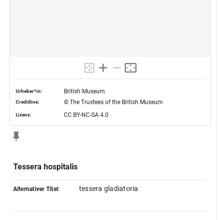
British Museum
Urheber*in:
© The Trustees of the British Museum
Creditline:
CC BY-NC-SA 4.0
Lizenz:
Tessera hospitalis
tessera gladiatoria
Alternativer Titel: