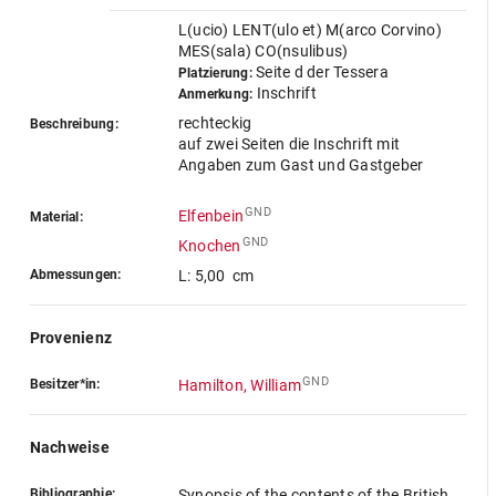
L(ucio) LENT(ulo et) M(arco Corvino)
MES(sala) CO(nsulibus)
Seite d der Tessera
Platzierung:
Inschrift
Anmerkung:
rechteckig
Beschreibung:
auf zwei Seiten die Inschrift mit
Angaben zum Gast und Gastgeber
GND
Elfenbein
Material:
GND
Knochen
Abmessungen:
L: 5,00 cm
Provenienz
GND
Besitzer*in:
Hamilton, William
Nachweise
Bibliographie:
Synopsis of the contents of the British