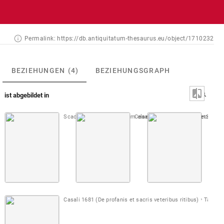
Permalink:
https://db.antiquitatum-thesaurus.eu/object/1710232
BEZIEHUNGEN
(4)
BEZIEHUNGSGRAPH
ist abgebildet in
Scacchi 1625-37 (Sacrorum elaeochrismaton myrothecium)
Casali 1644 (De profanis et sacris 
Spon, R
Casali 1681 (De profanis et sacris veteribus ritibus)
Taf. [05