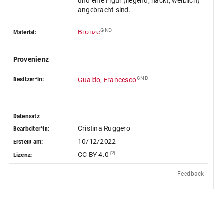
und eine Figur (liegend, nackt, weiblich)
angebracht sind.
GND
Bronze
Material:
Provenienz
GND
Besitzer*in:
Gualdo, Francesco
Datensatz
Cristina Ruggero
Bearbeiter*in:
10/12/2022
Erstellt am:
CC BY 4.0
Lizenz:
Feedback