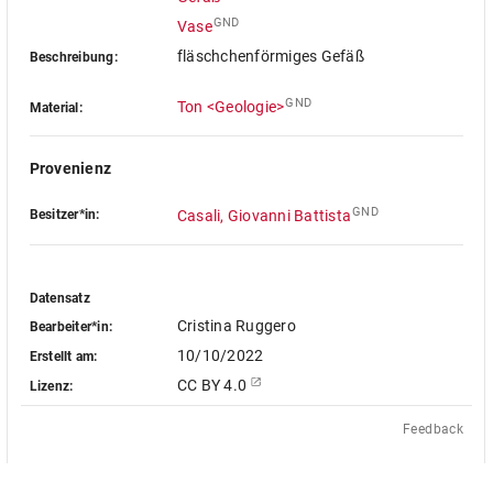
GND
Vase
fläschchenförmiges Gefäß
Beschreibung:
GND
Ton <Geologie>
Material:
Provenienz
GND
Besitzer*in:
Casali, Giovanni Battista
Datensatz
Cristina Ruggero
Bearbeiter*in:
10/10/2022
Erstellt am:
CC BY 4.0
Lizenz:
Feedback