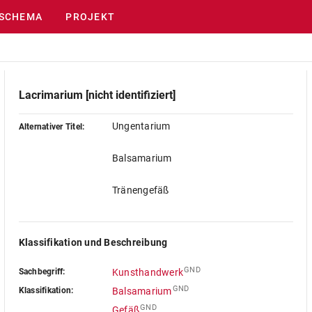
SCHEMA
PROJEKT
Lacrimarium [nicht identifiziert]
Ungentarium
Alternativer Titel:
Balsamarium
Tränengefäß
Klassifikation und Beschreibung
GND
Sachbegriff:
Kunsthandwerk
GND
Klassifikation:
Balsamarium
GND
Gefäß