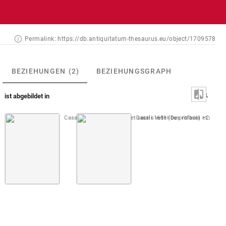
Permalink:
https://db.antiquitatum-thesaurus.eu/object/1709578
BEZIEHUNGEN
(2)
BEZIEHUNGSGRAPH
ist abgebildet in
Casali 1644 (De profanis et sacris veteribus ritibus)
Casali 1681 (De profanis et sacris 
2. Buch