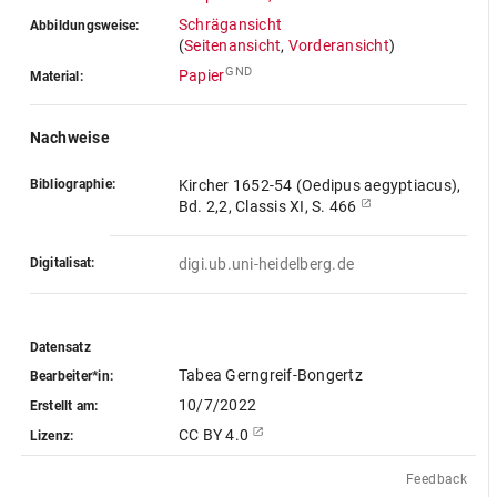
Schrägansicht
Abbildungsweise:
(
Seitenansicht
,
Vorderansicht
)
GND
Papier
Material:
Nachweise
Bibliographie:
Kircher 1652-54 (Oedipus aegyptiacus),
Bd. 2,2, Classis XI, S. 466
Digitalisat:
digi.ub.uni-heidelberg.de
Datensatz
Tabea Gerngreif-Bongertz
Bearbeiter*in:
10/7/2022
Erstellt am:
CC BY 4.0
Lizenz:
Feedback