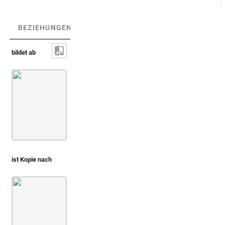
BEZIEHUNGEN
(2)
BEZIEHUNGSGRAPH
bildet ab
Harpokrates [nicht identifiziert]
ist Kopie nach
Pignoria 1605 (Vetustissimae tabulae aeneae explicatio)