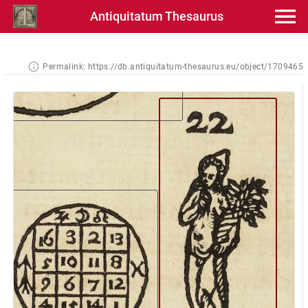
Antiquitatum Thesaurus
Permalink:
https://db.antiquitatum-thesaurus.eu/object/1709465