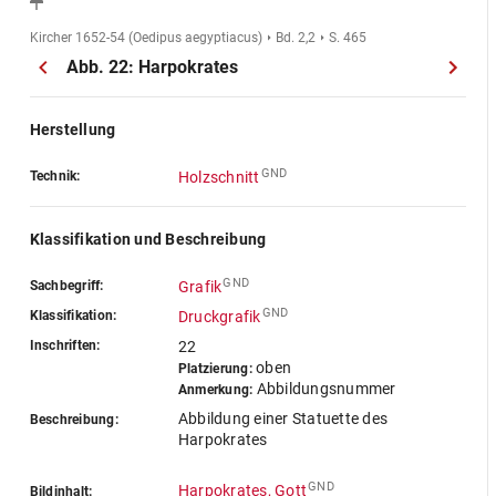
Kircher 1652-54 (Oedipus aegyptiacus)
Bd. 2,2
S. 465
Abb. 22: Harpokrates
Herstellung
GND
Technik:
Holzschnitt
Klassifikation und Beschreibung
GND
Sachbegriff:
Grafik
GND
Klassifikation:
Druckgrafik
Inschriften:
22
oben
Platzierung:
Abbildungsnummer
Anmerkung:
Abbildung einer Statuette des
Beschreibung:
Harpokrates
GND
Harpokrates, Gott
Bildinhalt: