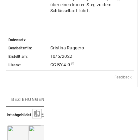
über einen kurzen Steg zu dem
Schlüsselbart führt.
Datensatz
Cristina Ruggero
Bearbeiter*in:
10/5/2022
Erstellt am:
CC BY 4.0
Lizenz:
Feedback
BEZIEHUNGEN
(2)
BEZIEHUNGSGRAPH
ist abgebildet in
Casali 1644 (De profanis et sacris veteribus ritibus)
Casali 1681 (De profanis et sacris veteribus r
2. B