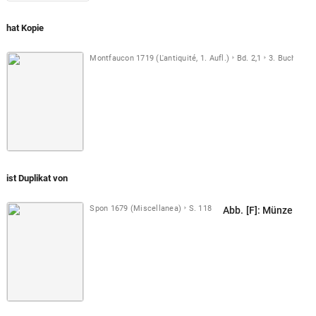
hat Kopie
Montfaucon 1719 (L'antiquité, 1. Aufl.)
Bd. 2,1
3. Buch
Taf
ist Duplikat von
Spon 1679 (Miscellanea)
S. 118
Abb. [F]: Münze mit 