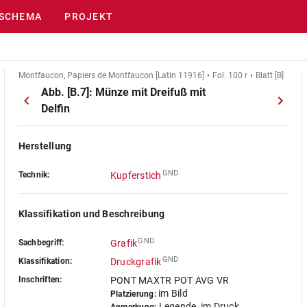
SCHEMA
PROJEKT
Montfaucon, Papiers de Montfaucon [Latin 11916]
Fol. 100 r
Blatt [B]
Abb. [B.7]: Münze mit Dreifuß mit
Delfin
Herstellung
GND
Technik:
Kupferstich
Klassifikation und Beschreibung
GND
Sachbegriff:
Grafik
GND
Klassifikation:
Druckgrafik
Inschriften:
PONT MAXTR POT AVG VR
im Bild
Platzierung:
Legende, im Druck