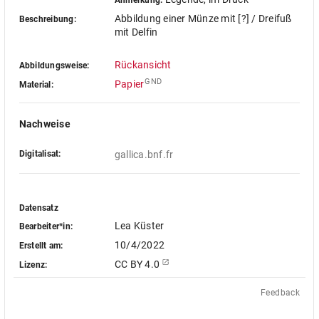
Anmerkung:
Abbildung einer Münze mit [?] / Dreifuß
Beschreibung:
mit Delfin
Rückansicht
Abbildungsweise:
GND
Papier
Material:
Nachweise
Digitalisat:
gallica.bnf.fr
Datensatz
Lea Küster
Bearbeiter*in:
10/4/2022
Erstellt am:
CC BY 4.0
Lizenz:
Feedback