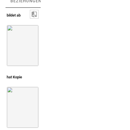
BEZIEHUNGEN
(3)
BEZIEHUNGSGRAPH
bildet ab
Münze mit Claudius / Opfergeräte [nicht einde
hat Kopie
Montfaucon 1719 (L'antiquité, 1. Aufl.)
Bd. 2,1
3. Buch