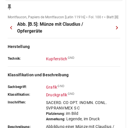
Montfaucon, Papiers de Montfaucon [Latin 11916]
Fol. 100 r
Blatt [B]
Abb. [B.5]: Münze mit Claudius /
Opfergeräte
Herstellung
GND
Technik:
Kupferstich
Klassifikation und Beschreibung
GND
Sachbegriff:
Grafik
GND
Klassifikation:
Druckgrafik
Inschriften:
SACERD. CO OPT. INOMN. CONL.
SVPRANVMEX S C
im Bild
Platzierung:
Legende, im Druck
Anmerkung:
Abbildung einer Münze mit Claudius /
Beschreibung: