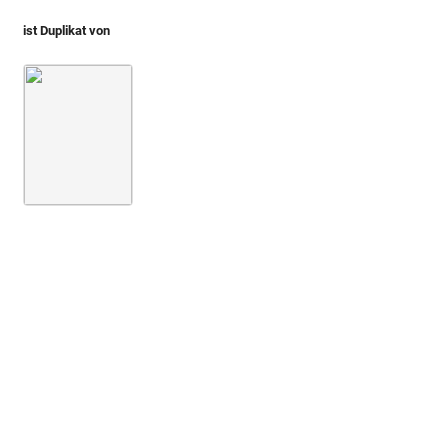
ist Duplikat von
Spon 1679 (Miscellanea)
S. 118
Abb. [D]: Münze mi