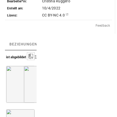
Cristina Ruggero
Bearbeiter*in:
10/4/2022
Erstellt am:
CC BY-NC 4.0
Lizenz:
Feedback
BEZIEHUNGEN
(3)
BEZIEHUNGSGRAPH
ist abgebildet in
Montfaucon, Papiers de Montfaucon [Latin 11916]
Montfaucon, Papiers de Montfaucon [Latin 11
Fol. 21
Montfaucon 1719 (L'antiquité, 1. Aufl.)
Bd. 2,2
1. Buch