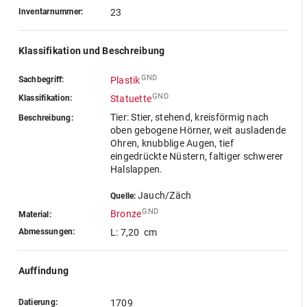
Inventarnummer:
23
Klassifikation und Beschreibung
GND
Sachbegriff:
Plastik
GND
Klassifikation:
Statuette
Tier: Stier, stehend, kreisförmig nach
Beschreibung:
oben gebogene Hörner, weit ausladende
Ohren, knubblige Augen, tief
eingedrückte Nüstern, faltiger schwerer
Halslappen.
Jauch/Zäch
Quelle:
GND
Bronze
Material:
Abmessungen:
L: 7,20 cm
Auffindung
Datierung:
1709