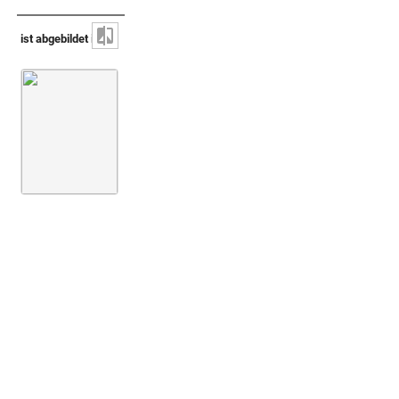
ist abgebildet in
Montfaucon 1719 (L'antiquité, 1. Aufl.)
Bd. 2,2
5. Buch