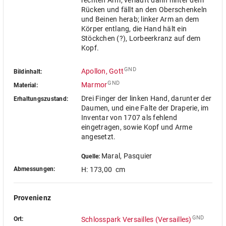
rechten Arm, verläuft dann hinter dem
Rücken und fällt an den Oberschenkeln
und Beinen herab; linker Arm an dem
Körper entlang, die Hand hält ein
Stöckchen (?), Lorbeerkranz auf dem
Kopf.
GND
Apollon, Gott
Bildinhalt:
GND
Marmor
Material:
Drei Finger der linken Hand, darunter der
Erhaltungszustand:
Daumen, und eine Falte der Draperie, im
Inventar von 1707 als fehlend
eingetragen, sowie Kopf und Arme
angesetzt.
Maral, Pasquier
Quelle:
Abmessungen:
H: 173,00 cm
Provenienz
GND
Ort:
Schlosspark Versailles (Versailles)