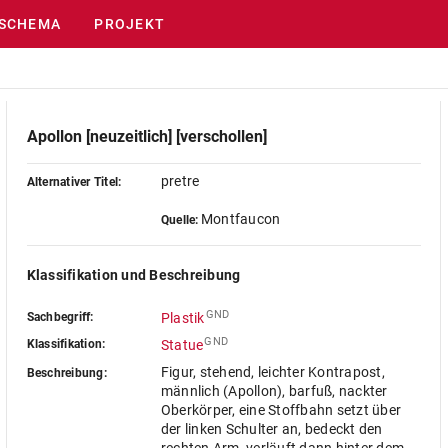
SCHEMA
PROJEKT
Apollon [neuzeitlich] [verschollen]
pretre
Alternativer Titel:
Montfaucon
Quelle:
Klassifikation und Beschreibung
GND
Sachbegriff:
Plastik
GND
Klassifikation:
Statue
Figur, stehend, leichter Kontrapost,
Beschreibung:
männlich (Apollon), barfuß, nackter
Oberkörper, eine Stoffbahn setzt über
der linken Schulter an, bedeckt den