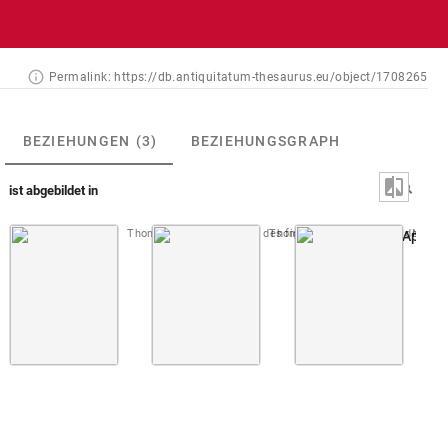
Permalink:
https://db.antiquitatum-thesaurus.eu/object/1708265
BEZIEHUNGEN
(3)
BEZIEHUNGSGRAPH
ist abgebildet in
Thomassin 1694 (Recueil des figures)
Thomassin 1695 (Recueil des figu
Montfa
Taf. 028: Apollo