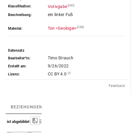
GND
Klassifikation:
Votivgabe
ein linker Fuß
Beschreibung:
GND
Ton <Geologie>
Material:
Datensatz
Timo Strauch
Bearbeiter*in:
9/26/2022
Erstellt am:
CC BY 4.0
Lizenz:
Feedback
BEZIEHUNGEN
(4)
BEZIEHUNGSGRAPH
ist abgebildet in