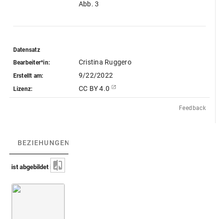
Abb. 3
Datensatz
Cristina Ruggero
Bearbeiter*in:
9/22/2022
Erstellt am:
CC BY 4.0
Lizenz:
Feedback
BEZIEHUNGEN
(1)
BEZIEHUNGSGRAPH
ist abgebildet in
Montfaucon 1724 (Supplément)
Bd. 2
4. Buch
Taf. 27