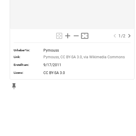
1
/
2
Pymouss
Urheber*in:
Pymouss, CC BY-SA 3.0, via Wikimedia Commons
Link:
9/17/2011
Erstellt am:
CC BY-SA 3.0
Lizenz: