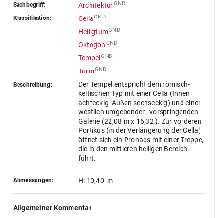
GND
Sachbegriff:
Architektur
GND
Klassifikation:
Cella
GND
Heiligtum
GND
Oktogon
GND
Tempel
GND
Turm
Der Tempel entspricht dem römisch-
Beschreibung:
keltischen Typ mit einer Cella (Innen
achteckig, Außen sechseckig) und einer
westlich umgebenden, vorspringenden
Galerie (22,08 m x 16,32 ). Zur vorderen
Portikus (in der Verlängerung der Cella)
öffnet sich ein Pronaos mit einer Treppe,
die in den mittleren heiligen Bereich
führt.
Abmessungen:
H: 10,40 m
Allgemeiner Kommentar