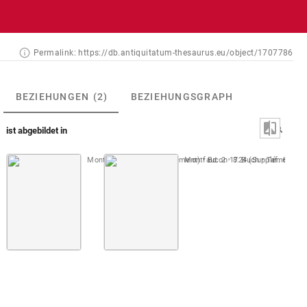
Permalink:
https://db.antiquitatum-thesaurus.eu/object/1707786
BEZIEHUNGEN
(2)
BEZIEHUNGSGRAPH
ist abgebildet in
Montfaucon 1724 (Supplément)
Montfaucon 1724 (Supplément)
Bd. 2
8. Buch
Taf. 60
A