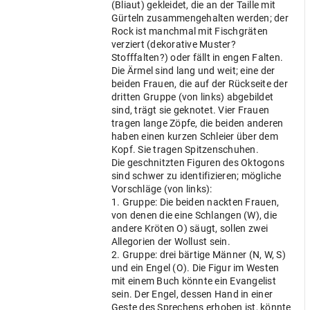
(Bliaut) gekleidet, die an der Taille mit
Gürteln zusammengehalten werden; der
Rock ist manchmal mit Fischgräten
verziert (dekorative Muster?
Stofffalten?) oder fällt in engen Falten.
Die Ärmel sind lang und weit; eine der
beiden Frauen, die auf der Rückseite der
dritten Gruppe (von links) abgebildet
sind, trägt sie geknotet. Vier Frauen
tragen lange Zöpfe, die beiden anderen
haben einen kurzen Schleier über dem
Kopf. Sie tragen Spitzenschuhen.
Die geschnitzten Figuren des Oktogons
sind schwer zu identifizieren; mögliche
Vorschläge (von links):
1. Gruppe: Die beiden nackten Frauen,
von denen die eine Schlangen (W), die
andere Kröten O) säugt, sollen zwei
Allegorien der Wollust sein.
2. Gruppe: drei bärtige Männer (N, W, S)
und ein Engel (O). Die Figur im Westen
mit einem Buch könnte ein Evangelist
sein. Der Engel, dessen Hand in einer
Geste des Sprechens erhoben ist, könnte