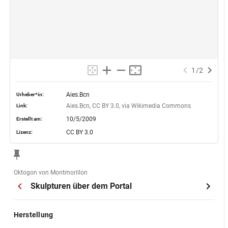
1
/
2
Aies.Bcn
Urheber*in:
Aies.Bcn, CC BY 3.0, via Wikimedia Commons
Link:
10/5/2009
Erstellt am:
CC BY 3.0
Lizenz:
Oktogon von Montmorillon
Skulpturen über dem Portal
Herstellung