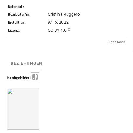
Datensatz
Cristina Ruggero
Bearbeiter*in:
9/15/2022
Erstellt am:
CC BY 4.0
Lizenz:
Feedback
BEZIEHUNGEN
(1)
BEZIEHUNGSGRAPH
ist abgebildet in
Montfaucon 1724 (Supplément)
Bd. 2
8. Buch
Taf. 59