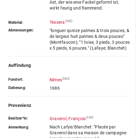
Ast, der wie eine Fackel geformt ist,
wirkt feurig und flammend.
GND
Tessera
Material:
Abmessungen:
"longuer quinze palmes & trois pouces, &
de largeur huit palmes & deux pouces"
(Montfaucon); "1 toise, 3 pieds, 3 pouces
x 5 pieds, 6 pouces." (Lafaye; Blanchet)
Auffindung
GND
Fundort:
Nîmes
Datierung:
1686
Provenienz
GND
Besitzer*in:
Graverol, François
Nach Lafye/Blanchet: "Placée par
Anmerkung:
Graverol dans sa maison de campagne