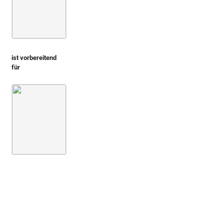
ist vorbereitend
für
Montfaucon 1719 (L'antiquité, 1. Aufl.)
Bd. 2,1
2. Buch