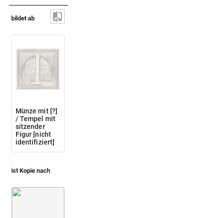
bildet ab
Münze mit [?]
/ Tempel mit
sitzender
Figur [nicht
identifiziert]
ist Kopie nach
Montfaucon, Papiers de Montfaucon [Latin 11916]
Fol. 04