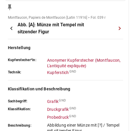
Montfaucon, Papiers de Montfaucon [Latin 11916]
Fol. 039 r
Abb. [A]: Münze mit Tempel mit
sitzender Figur
Herstellung
Kupferstecher*in:
Anonymer Kupferstecher (Montfaucon,
L'antiquité expliquée)
GND
Technik:
Kupferstich
Klassifikation und Beschreibung
GND
Sachbegriff:
Grafik
GND
Klassifikation:
Druckgrafik
GND
Probedruck
Abbildung einer Münze mit [?] / Tempel
Beschreibung:
mit sitzender Figur