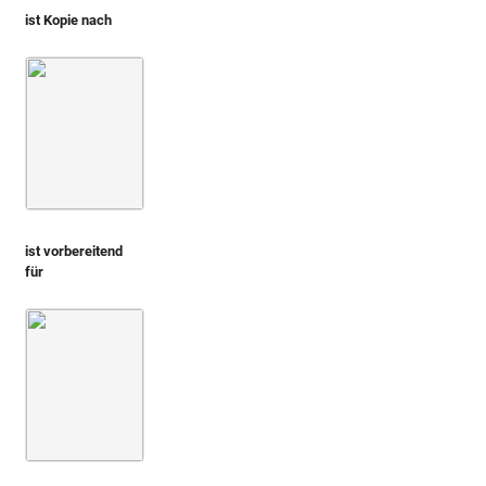
ist Kopie nach
Serlio 1569 (De architectura libri quinque)
3. Buch
S. 10
ist vorbereitend
für
Montfaucon 1719 (L'antiquité, 1. Aufl.)
Bd. 2,1
2. Buch