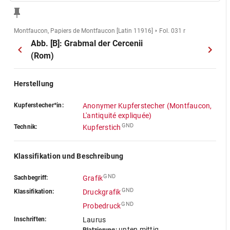
Montfaucon, Papiers de Montfaucon [Latin 11916]
Fol. 031 r
Abb. [B]: Grabmal der Cercenii
(Rom)
Herstellung
Kupferstecher*in:
Anonymer Kupferstecher (Montfaucon,
L'antiquité expliquée)
GND
Technik:
Kupferstich
Klassifikation und Beschreibung
GND
Sachbegriff:
Grafik
GND
Klassifikation:
Druckgrafik
GND
Probedruck
Inschriften:
Laurus
unten mittig