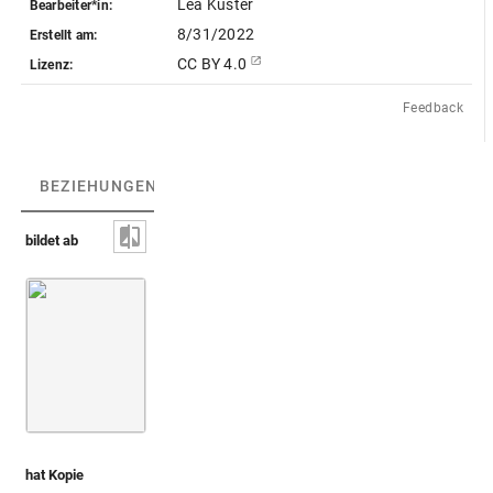
Lea Küster
Bearbeiter*in:
8/31/2022
Erstellt am:
CC BY 4.0
Lizenz:
Feedback
BEZIEHUNGEN
(3)
BEZIEHUNGSGRAPH
bildet ab
Milas
Grabbau in Milas
hat Kopie