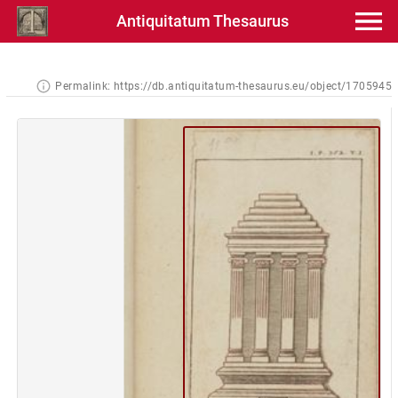
Antiquitatum Thesaurus
Permalink:
https://db.antiquitatum-thesaurus.eu/object/1705945