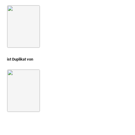
Montfaucon, Papiers de Montfaucon [Latin 11916]
Fol. 01
ist Duplikat von
Spon, Wheler 1678 (Voyage)
Bd. 1
S. 362 < Taf. 1: 