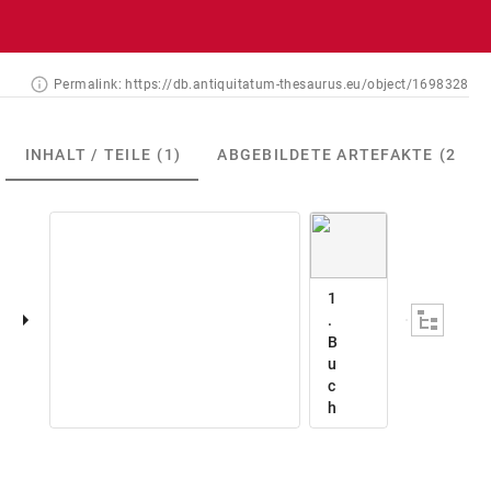
Permalink:
https://db.antiquitatum-thesaurus.eu/object/1698328
INHALT / TEILE
(1)
ABGEBILDETE ARTEFAKTE
(2)
1
.
B
u
c
h