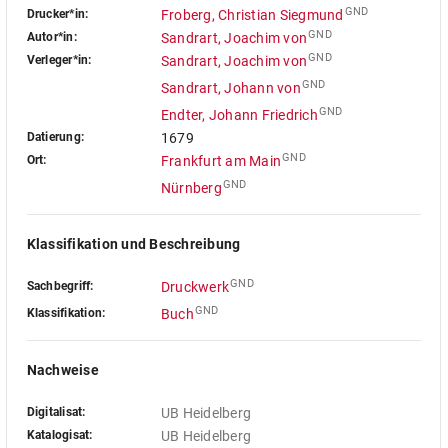
GND
Drucker*in:
Froberg, Christian Siegmund
GND
Autor*in:
Sandrart, Joachim von
GND
Verleger*in:
Sandrart, Joachim von
GND
Sandrart, Johann von
GND
Endter, Johann Friedrich
Datierung:
1679
GND
Ort:
Frankfurt am Main
GND
Nürnberg
Klassifikation und Beschreibung
GND
Sachbegriff:
Druckwerk
GND
Klassifikation:
Buch
Nachweise
Digitalisat:
UB Heidelberg
Katalogisat:
UB Heidelberg