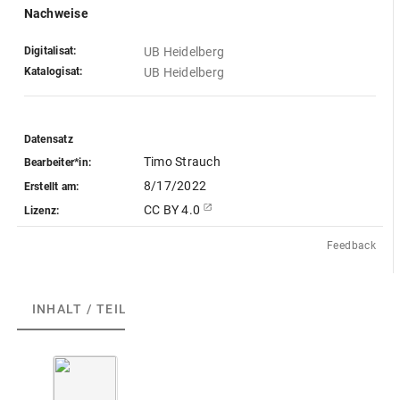
Nachweise
Digitalisat:
UB Heidelberg
Katalogisat:
UB Heidelberg
Datensatz
Timo Strauch
Bearbeiter*in:
8/17/2022
Erstellt am:
CC BY 4.0
Lizenz:
Feedback
INHALT / TEILE
(1)
ABGEBILDETE ARTEFAKTE
(1)
S
.