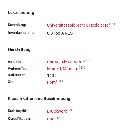
Lokalisierung
GND
Sammlung:
Universitätsbibliothek Heidelberg
Inventarnummer:
C 3456 A RES
Herstellung
GND
Autor*in:
Donati, Alessandro
GND
Verleger*in:
Manelfi, Manelfo
Datierung:
1639
GND
Ort:
Rom
Klassifikation und Beschreibung
GND
Sachbegriff:
Druckwerk
GND
Klassifikation:
Buch