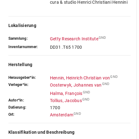
cura & studio Henrici Christiani Hennini
Lokalisierung
GND
Sammlung:
Getty Research Institute
Inventarnummer:
DD31 .T65 1700
Herstellung
GND
Herausgeber*in:
Hennin, Heinrich Christian von
GND
Verleger*in:
Oosterwyk, Johannes van
GND
Halma, François
GND
Autor*in:
Tollius, Jacobus
Datierung:
1700
GND
Ort:
Amsterdam
Klassifikation und Beschreibung