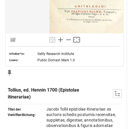
Getty Research Institute
Urheber*in:
Public Domain Mark 1.0
Lizenz:
Tollius, ed. Hennin 1700 (Epistolae
itinerariae)
Jacobi Tollii epistolae itinerariae: ex
Titel der
auctoris schedis postumis recensitae,
Veröffentlichung:
suppletae, digestae; annotationibus,
observationibus & figuris adornatae