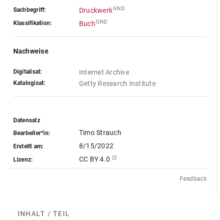
GND
Sachbegriff:
Druckwerk
GND
Klassifikation:
Buch
Nachweise
Digitalisat:
Internet Archive
Katalogisat:
Getty Research Institute
Datensatz
Timo Strauch
Bearbeiter*in:
8/15/2022
Erstellt am:
CC BY 4.0
Lizenz:
Feedback
INHALT / TEILE
(2)
ABGEBILDETE ARTEFAKTE
(1)