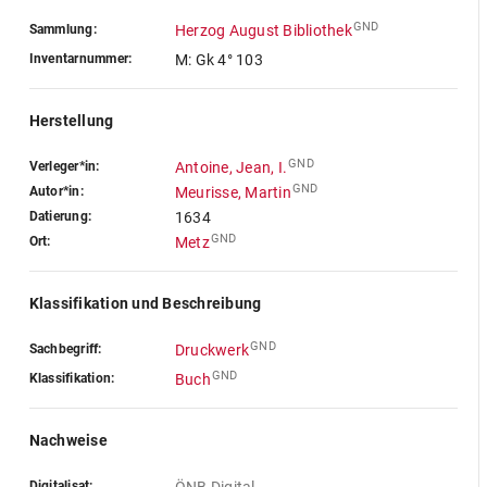
GND
Sammlung:
Herzog August Bibliothek
Inventarnummer:
M: Gk 4° 103
Herstellung
GND
Verleger*in:
Antoine, Jean, I.
GND
Autor*in:
Meurisse, Martin
Datierung:
1634
GND
Ort:
Metz
Klassifikation und Beschreibung
GND
Sachbegriff:
Druckwerk
GND
Klassifikation:
Buch
Nachweise
Digitalisat: