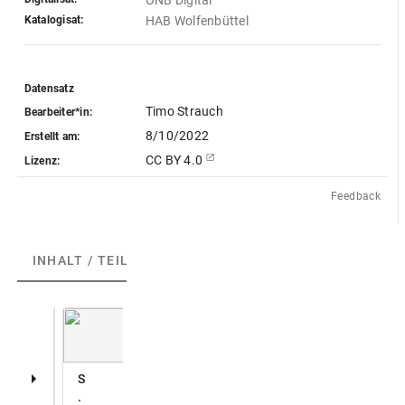
ÖNB Digital
Katalogisat:
HAB Wolfenbüttel
Datensatz
Timo Strauch
Bearbeiter*in:
8/10/2022
Erstellt am:
CC BY 4.0
Lizenz:
Feedback
INHALT / TEILE
(6)
ABGEBILDETE ARTEFAKTE
(5)
S
.