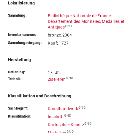
Lokalisierung
Sammlung:
Bibliothèque Nationale de France.
Département des Monnaies, Medailles et
GND
Antiques
Inventarnummer:
bronze.2304
Sammlungseingang:
Kauf; 1727
Herstellung
Datierung:
17. Jh.
GND
Technik:
Ziselieren
Klassifikation und Beschreibung
GND
Sachbegriff:
Kunsthandwerk
GND
Klassifikation:
Inschrift
GND
Kartusche <Kunst>
GND
Medaillon