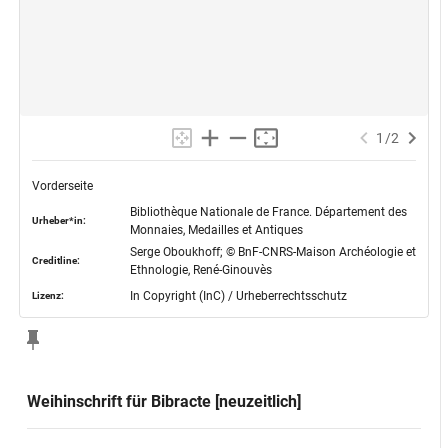
1
/
2
Vorderseite
Bibliothèque Nationale de France. Département des
Urheber*in:
Monnaies, Medailles et Antiques
Serge Oboukhoff; © BnF-CNRS-Maison Archéologie et
Creditline:
Ethnologie, René-Ginouvès
In Copyright (InC) / Urheberrechtsschutz
Lizenz:
Weihinschrift für Bibracte [neuzeitlich]