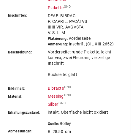
GND
Plakette
Inschriften:
DEAE. BIBRACI
P. CAPRIL. PACÁTVS
IIIIII VIR. AVGVSTA
V. S. L. M
Vorderseite
Platzierung:
Inschrift (CIL XIII 2652)
Anmerkung:
Vorderseite: runde Plakette, leicht
Beschreibung:
konvex, zwei Fleurons, vierzeilige
Inschrift
Rückseite: glatt
GND
Bibracte
Bildinhalt:
GND
Messing
Material:
GND
Silber
intakt, Oberfläche leicht oxidiert
Erhaltungszustand:
Rolley
Quelle:
Abmessungen:
B: 28,50 cm