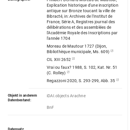
Explication historique d'une inscription
antique sur Bronze toucant la ville de
Bibracté, in: Archives de l'Institut de
France, Série A, Registres journal des
délibérations et des assemblées de
l'Académie Royale des Inscriptions par
l'année 1704
Moreau de Mautour 1727 (Dijon,
Bibliothèque municipale, Ms. 609)
CIL XIII 2652
Vrai ou faux? 1988, S. 102, Kat. Nr. 51
(C. Rolley)
Regazzoni 2020, S. 293-299, Abb. 35
Objekt in anderem
iDAI.objects Arachne
Datenbestand:
BnF
Datensatz