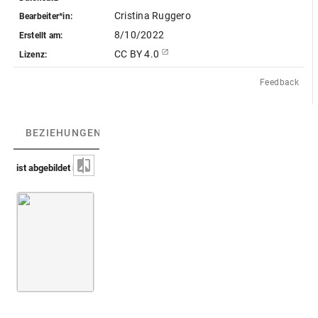
Cristina Ruggero
Bearbeiter*in:
8/10/2022
Erstellt am:
CC BY 4.0
Lizenz:
Feedback
BEZIEHUNGEN
(1)
BEZIEHUNGSGRAPH
ist abgebildet in
Montfaucon 1719 (L'antiquité, 1. Aufl.)
Bd. 2,2
5. Buch