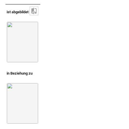
ist abgebildet in
Montfaucon 1719 (L'antiquité, 1. Aufl.)
Bd. 2,2
3. Buch
in Beziehung zu
Harpokrates und Hekate [nicht identifiziert]