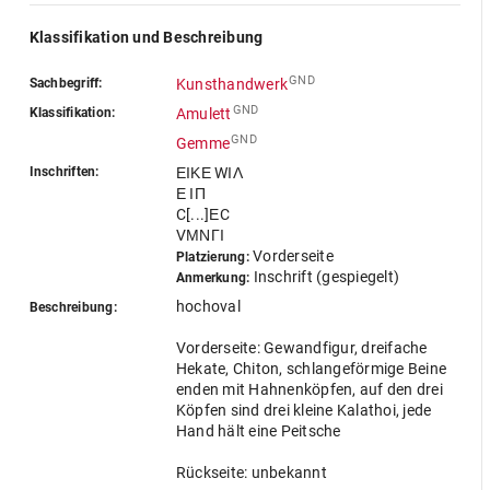
Klassifikation und Beschreibung
GND
Sachbegriff:
Kunsthandwerk
GND
Klassifikation:
Amulett
GND
Gemme
Inschriften:
ΕΙΚΕ WΙΛ
Ε ΙΠ
C[...]ΕC
VΜΝΓΙ
Vorderseite
Platzierung:
Inschrift (gespiegelt)
Anmerkung:
hochoval
Beschreibung:
Vorderseite: Gewandfigur, dreifache
Hekate, Chiton, schlangeförmige Beine
enden mit Hahnenköpfen, auf den drei
Köpfen sind drei kleine Kalathoi, jede
Hand hält eine Peitsche
Rückseite: unbekannt