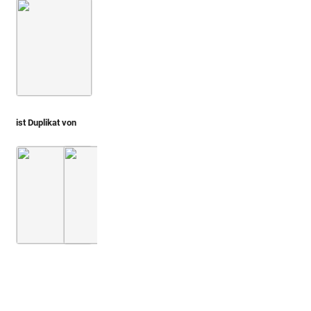
Montfaucon 1719 (L'antiquité, 1. Aufl.)
Bd. 2,1
1. Buch
ist Duplikat von
La Chausse 1707 (Romanum Museum)
Montfaucon, Papiers de Montfaucon [Latin 11
3. Teil
Taf. 01