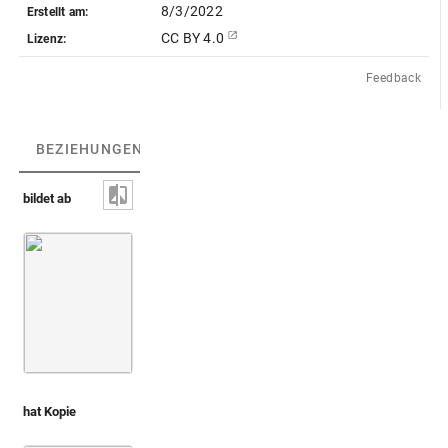
8/3/2022
Erstellt am:
CC BY 4.0
Lizenz:
Feedback
BEZIEHUNGEN
(4)
BEZIEHUNGSGRAPH
bildet ab
Musei
Opfersymbole und Opferinstrumente
Capito
hat Kopie